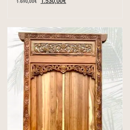
1.530,00
€
1.690,00
€