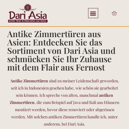
Antike Zimmertüren aus
Asien: Entdecken Sie das
Sortiment von Dari Asia und
schmücken Sie Ihr Zuhause
mit dem Flair aus Fernost
Antike Zimmertüren
sind zu meiner Leidenschaft geworden,
seit ich in Indonesien gesehen habe, wie schön sie gearbeitet
sein können. Ich spreche von alten, manchmal
antiken
Zimmertüren
, die zum Beispiel auf Java und Bali aus Häusern
montiert werden, bevor diese renoviert oder abgerissen
werden. Mit solchen antiken Zimmertüren handle ich, unter
anderem, bei Dari Asia.