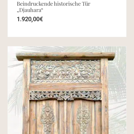
Beindruckende historische Tür
„Djauhara“
1.920,00
€