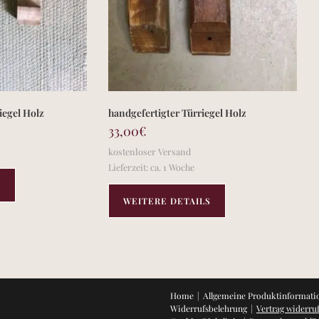
iegel Holz
handgefertigter Türriegel Holz
33,00
€
kostenloser Versand
Lieferzeit:
ca. 1 Woche
S
WEITERE DETAILS
Home
Allgemeine Produktinformati
Widerrufsbelehrung
Vertrag widerru