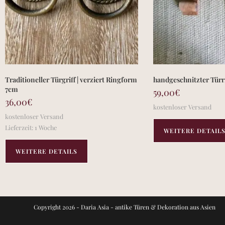
Traditioneller Türgriff | verziert Ringform
handgeschnitzter Türr
7cm
59,00
€
36,00
€
kostenloser Versand
kostenloser Versand
Lieferzeit:
1 Woche
WEITERE DETAIL
WEITERE DETAILS
Copyright 2026 - Daria Asia - antike Türen & Dekoration aus Asien