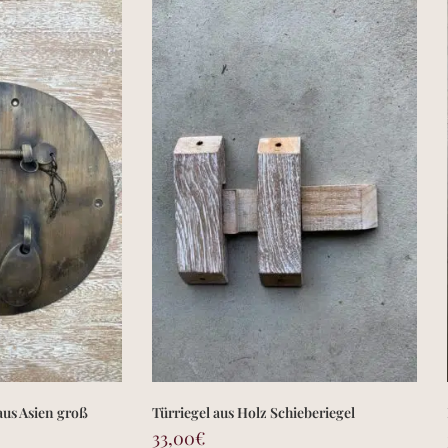
aus Asien groß
Türriegel aus Holz Schieberiegel
33,00
€